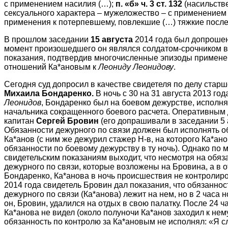
с применением насилия (…);
п. «б» ч. 3 ст. 132
(насильств
сексуального характера – мужеложество – с применением 
применения к потерпевшему, повлекшие (…) тяжкие после
В прошлом заседании
15 августа
2014 года был допроше
момент произошедшего он являлся солдатом-срочником в/
показания, подтвердив многочисленные эпизоды примене
отношений Ка*ановым к
Леониду Леонидову
.
Сегодня суд допросил в качестве свидетеля по делу старш
Михаила Бондаренко.
В ночь с 30 на 31 августа 2013 год
Леонидов
, Бондаренко был на боевом дежурстве, исполн
начальника сокращенного боевого расчета. Оперативным 
капитан
Сергей Бровин
(его допрашивали в заседании 5 а
Обязанности дежурного по связи должен был исполнять 
Ка*анов (с ним же дежурил стажер Н-в, на которого Ка*ан
обязанности по боевому дежурству в ту ночь). Однако по 
свидетельским показаниям выходит, что несмотря на обяз
дежурного по связи, которые возложены на Бровина, а в о
Бондаренко, Ка*анова в ночь происшествия не контролиров
2014 года свидетель Бровин дал показания, что обязаннос
дежурного по связи (Ка*анова) лежит на нем, но в 2 часа н
он, Бровин, удалился на отдых в свою палатку. После 24 ча
Ка*анова не видел (около полуночи Ка*анов заходил к нему
обязанность по контролю за Ка*ановым не исполнял: «Я сл