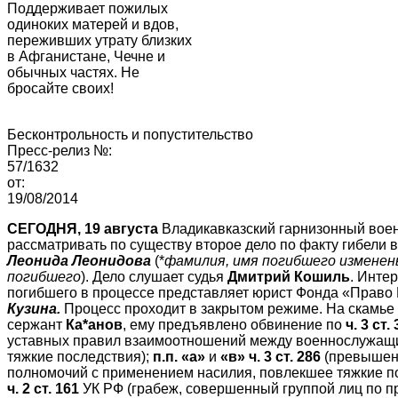
Поддерживает пожилых
одиноких матерей и вдов,
переживших утрату близких
в Афганистане, Чечне и
обычных частях. Не
бросайте своих!
Бесконтрольность и попустительство
Пресс-релиз №:
57/1632
от:
19/08/2014
СЕГОДНЯ, 19 августа
Владикавказский гарнизонный вое
рассматривать по существу второе дело по факту гибели в
Леонида Леонидова
(*
фамилия, имя погибшего изменен
погибшего
). Дело слушает судья
Дмитрий Кошиль
. Инте
погибшего в процессе представляет юрист Фонда «Право
Кузина.
Процесс проходит в закрытом режиме. На скамье
сержант
Ка*анов
, ему предъявлено обвинение по
ч. 3 ст.
уставных правил взаимоотношений между военнослужащ
тяжкие последствия);
п.п. «а»
и
«в» ч. 3 ст. 286
(превышен
полномочий с применением насилия, повлекшее тяжкие п
ч. 2 ст. 161
УК РФ (грабеж, совершенный группой лиц по п